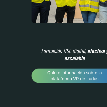
Formación HSE digital,
efectiva 
escalable
Quiero información sobre la
plataforma VR de Ludus