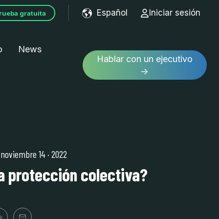
Español
Iniciar sesión
rueba gratuita
Show submenu for tran
o
News
Hablar con un ejecutivo
→
| noviembre 14
·
2022
a protección colectiva?