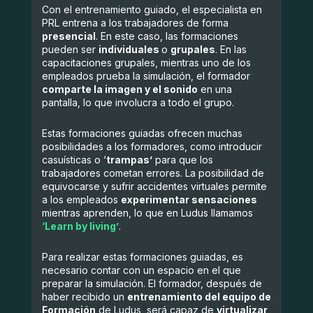
Con el entrenamiento guiado, el especialista en
PRL entrena a los trabajadores de forma
presencial
. En este caso, las formaciones
pueden ser
individuales
o
grupales
. En las
capacitaciones grupales, mientras uno de los
empleados prueba la simulación, el formador
comparte la imagen y el sonido
en una
pantalla, lo que involucra a todo el grupo.
Estas formaciones guiadas ofrecen muchas
posibilidades a los formadores, como introducir
casuísticas o ‘
trampas’
para que los
trabajadores cometan errores. La posibilidad de
equivocarse y sufrir accidentes virtuales permite
a los empleados
experimentar sensaciones
mientras aprenden, lo que en Ludus llamamos
‘Learn by living’
.
Para realizar estas formaciones guiadas, es
necesario contar con un espacio en el que
preparar la simulación. El formador, después de
haber recibido un
entrenamiento del equipo de
Formación
de Ludus, será capaz de
virtualizar