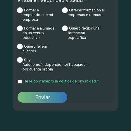
virtual en seguridad y salud?
*
Formar a
Ofrecer formación a
empleados de mi
empresas externas
empresa
Formar a alumnos
Quiero recibir una
en un centro
formación
educativo
específica
Quiero referir
clientes
Soy
Autónomo/Independiente/Trabajador
por cuenta propia
He leído y acepto la
Política de privacidad.
*