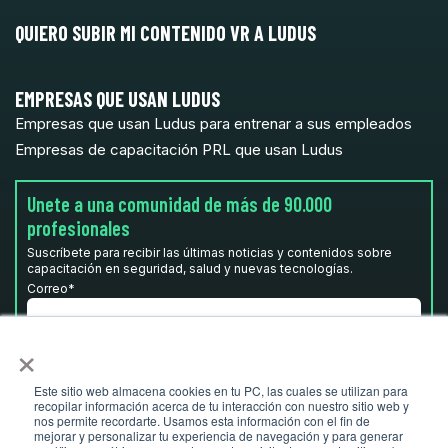
QUIERO SUBIR MI CONTENIDO VR A LUDUS
EMPRESAS QUE USAN LUDUS
Empresas que usan Ludus para entrenar a sus empleados
Empresas de capacitación PRL que usan Ludus
Unete a una comunidad de más de 90.000
profesionales
Suscríbete para recibir las últimas noticias y contenidos sobre
capacitación en seguridad, salud y nuevas tecnologías.
Correo
*
×
He leído y acepto la
Política de privacidad.
*
Este sitio web almacena cookies en tu PC, las cuales se utilizan para
recopilar información acerca de tu interacción con nuestro sitio web y
nos permite recordarte. Usamos esta información con el fin de
mejorar y personalizar tu experiencia de navegación y para generar