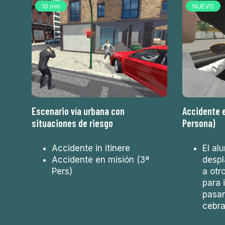
10 min
NUEVO
Escenario vía urbana con
Accidente e
situaciones de riesgo
Persona)
Accidente in itinere
El al
Accidente en misión (3ª
despl
Pers)
a otr
para i
pasan
cebra