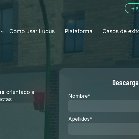
→ P
Cómo usar Ludus
Plataforma
Casos de éxit
Descarga 
us
orientado a
Nombre
*
uctas
Apellidos
*