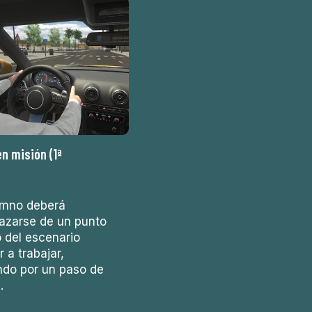
n misión (1ª
umno deberá
azarse de un punto
o del escenario
r a trabajar,
do por un paso de
.