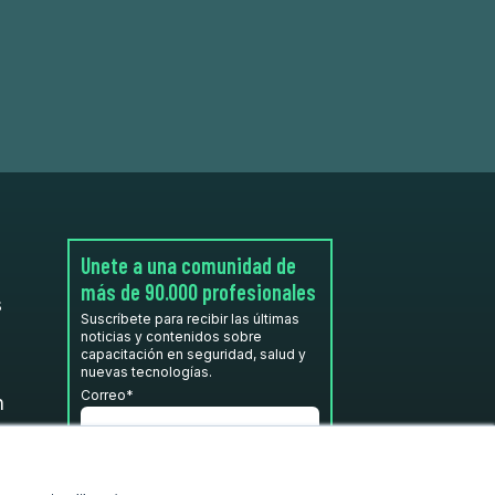
Unete a una comunidad de
más de 90.000 profesionales
s
Suscríbete para recibir las últimas
noticias y contenidos sobre
capacitación en seguridad, salud y
nuevas tecnologías.
Correo
*
n
He leído y acepto la
Política de
privacidad.
*