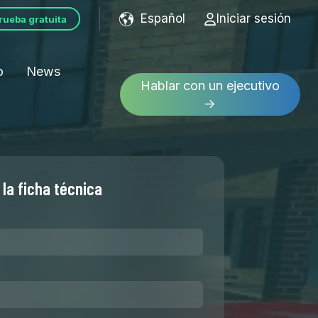
Español
Iniciar sesión
rueba gratuita
Show submenu for tran
o
News
Hablar con un ejecutivo
→
la ficha técnica