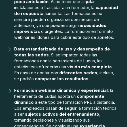
poca antelación
. Al no tener que alquilar
instalaciones o trasladar a un formador, la
capacidad
de respuesta
aumenta. Las formaciones no
siempre pueden organizarse con meses de
antelación, ya que pueden surgir
necesidades
imprevistas
o urgentes. La formación en formato
webinar es idónea para cubrir este tipo de aprietos.
Data estandarizada de uso y desempeño de
todas las sedes
. Si se imparten todas las
formaciones con la herramienta de Ludus, las
estadísticas ofrecerán una
visión más completa
.
En caso de contar con
diferentes sedes
, incluso,
se podrán
comparar los resultados
.
Formación webinar dinámica y experiencial
: la
herramienta de Ludus aporta un
componente
dinámico
a este tipo de formación PRL a distancia.
Los empleados pasan de seguir la formación teórica
a ser
sujetos activos del entrenamiento
,
tomando decisiones y visualizando sus
consecuencias. Se consigue una
experiencia