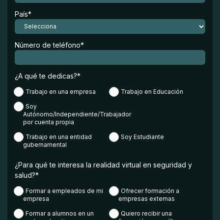
País
*
Número de teléfono
*
¿A qué te dedicas?
*
Trabajo en una empresa
Trabajo en Educación
Soy
Autónomo/Independiente/Trabajador
por cuenta propia
Trabajo en una entidad
Soy Estudiante
gubernamental
¿Para qué te interesa la realidad virtual en seguridad y
salud?
*
Formar a empleados de mi
Ofrecer formación a
empresa
empresas externas
Formar a alumnos en un
Quiero recibir una