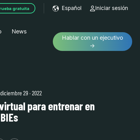
Español
Iniciar sesión
rueba gratuita
Show submenu for tran
o
News
Hablar con un ejecutivo
→
| diciembre 29
·
2022
virtual para entrenar en
 BIEs