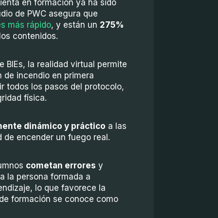
mienta en formación ya ha sido
udio de PWC asegura que
s más rápido
, y están un
275%
los contenidos.
BIEs, la realidad virtual permite
n de incendio en primera
 todos los pasos del protocolo,
ridad física.
ente dinámico y práctico
a las
d de encender un fuego real.
alumnos
cometan errores
y
a a la persona formada a
ndizaje, lo que favorece la
o de formación se conoce como