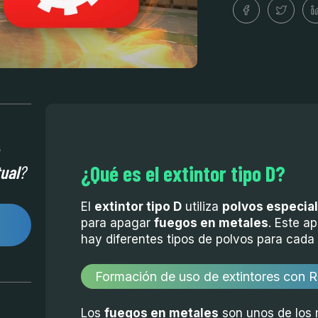
¿Qué es el extintor tipo D?
tual
?
El
extintor tipo D
utiliza
polvos especia
para apagar
fuegos en metales
. Este a
hay diferentes tipos de polvos para cada
Formación de uso de extintores con Re
Los
fuegos en metales
son unos de los 