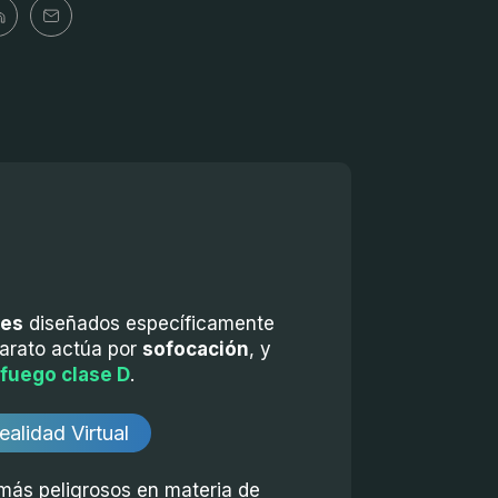
les
diseñados específicamente
parato actúa por
sofocación
, y
fuego clase D
.
alidad Virtual
más peligrosos en materia de