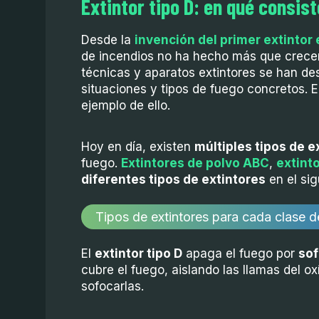
Extintor tipo D: en qué consis
Desde la
invención del primer extintor 
de incendios no ha hecho más que crecer 
técnicas y aparatos extintores se han des
situaciones y tipos de fuego concretos. E
ejemplo de ello.
Hoy en día, existen
múltiples tipos de e
fuego.
Extintores de polvo ABC
,
extint
diferentes tipos de extintores
en el sig
Tipos de extintores para cada clase 
El
extintor tipo D
apaga el fuego por
sof
cubre el fuego, aislando las llamas del o
sofocarlas.