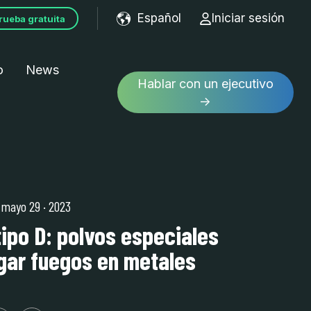
Español
Iniciar sesión
rueba gratuita
Show submenu for tran
o
News
Hablar con un ejecutivo
→
| mayo 29
·
2023
tipo D: polvos especiales
gar fuegos en metales