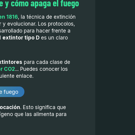
te y cómo apaga el fuego
en 1816
, la técnica de extinción
y evolucionar. Los protocolos,
arrollado para hacer frente a
l
extintor tipo D
es un claro
xtintores
para cada clase de
or CO2
... Puedes conocer los
uiente enlace.
de fuego
ocación
. Esto significa que
xígeno que las alimenta para