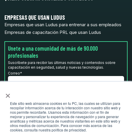
EMPRESAS QUE USAN LUDUS
Empresas que usan Ludus para entrenar a sus empleados
Empresas de capacitación PRL que usan Ludus
Unete a una comunidad de más de 90.000
profesionales
Suscríbete para recibir las últimas noticias y contenidos sobre
capacitación en seguridad, salud y nuevas tecnologías.
Correo
*
×
He leído y acepto la
Política de privacidad.
*
Este sitio web almacena cookies en tu PC, las cuales se utilizan para
recopilar información acerca de tu interacción con nuestro sitio web y
nos permite recordarte. Usamos esta información con el fin de
mejorar y personalizar tu experiencia de navegación y para generar
analíticas y métricas acerca de nuestros visitantes en este sitio web y
otros medios de comunicación. Para conocer más acerca de las
cookies, consulta nuestra política de privacidad.