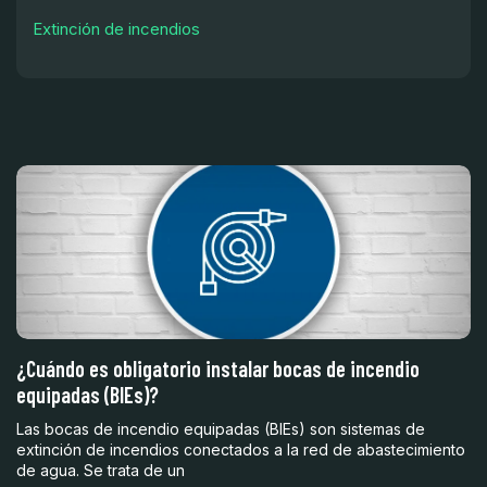
Extinción de incendios
a?
¿Cuándo es obligatorio instalar bocas de incendio
F
equipadas (BIEs)?
I
Las bocas de incendio equipadas (BIEs) son sistemas de
In
extinción de incendios conectados a la red de abastecimiento
pr
de agua. Se trata de un
fa