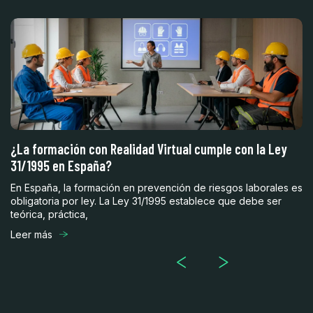
ad
¿La formación con Realidad Virtual cumple con la Ley
5
31/1995 en España?
a
En España, la formación en prevención de riesgos laborales es
En
obligatoria por ley. La Ley 31/1995 establece que debe ser
su
teórica, práctica,
la
Leer más
Le