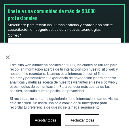
Unete a una comunidad de más de 90.000
profesionales
Suscríbete para recibir las últimas noticias y contenidos sobre
capacitación en seguridad, salud y nuevas tecnologías.
Correo
*
×
He leído y acepto la
Política de privacidad.
*
Este sitio web almacena cookies en tu PC, las cuales se utilizan para
recopilar información acerca de tu interacción con nuestro sitio web y
nos permite recordarte. Usamos esta información con el fin de
mejorar y personalizar tu experiencia de navegación y para generar
analíticas y métricas acerca de nuestros visitantes en este sitio web y
otros medios de comunicación. Para conocer más acerca de las
cookies, consulta nuestra política de privacidad.
Si rechazas, no se hará seguimiento de tu información cuando visites
este sitio web. Se usará una sola cookie en tu navegador para
recordar tu preferencia de que no se te haga seguimiento.
© Ludus 2026 I
ludusglobal.com
- Todos los derechos reservados
Aceptar todas
Rechazar todas
Aviso legal
Política de privacidad
Política de cookies