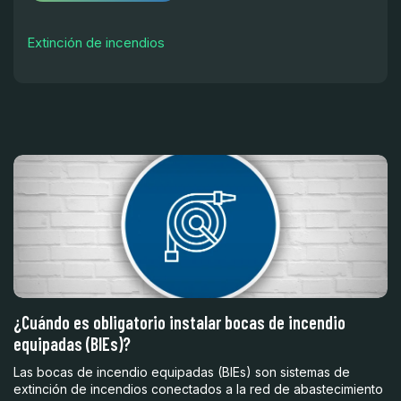
Extinción de incendios
¿Cuándo es obligatorio instalar bocas de incendio
F
equipadas (BIEs)?
I
Las bocas de incendio equipadas (BIEs) son sistemas de
In
extinción de incendios conectados a la red de abastecimiento
pr