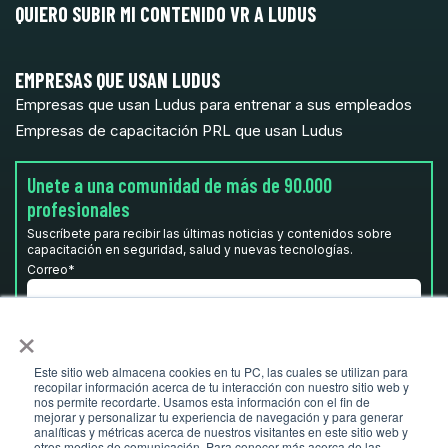
QUIERO SUBIR MI CONTENIDO VR A LUDUS
EMPRESAS QUE USAN LUDUS
Empresas que usan Ludus para entrenar a sus empleados
Empresas de capacitación PRL que usan Ludus
Unete a una comunidad de más de 90.000
profesionales
Suscríbete para recibir las últimas noticias y contenidos sobre
capacitación en seguridad, salud y nuevas tecnologías.
Correo
*
×
He leído y acepto la
Política de privacidad.
*
Este sitio web almacena cookies en tu PC, las cuales se utilizan para
recopilar información acerca de tu interacción con nuestro sitio web y
nos permite recordarte. Usamos esta información con el fin de
mejorar y personalizar tu experiencia de navegación y para generar
analíticas y métricas acerca de nuestros visitantes en este sitio web y
otros medios de comunicación. Para conocer más acerca de las