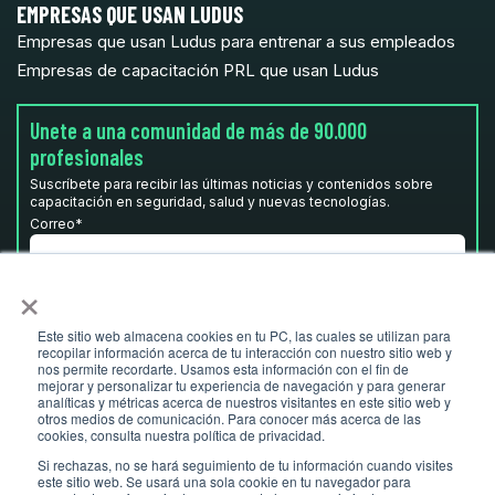
EMPRESAS QUE USAN LUDUS
Empresas que usan Ludus para entrenar a sus empleados
Empresas de capacitación PRL que usan Ludus
Unete a una comunidad de más de 90.000
profesionales
Suscríbete para recibir las últimas noticias y contenidos sobre
capacitación en seguridad, salud y nuevas tecnologías.
Correo
*
×
He leído y acepto la
Política de privacidad.
*
Este sitio web almacena cookies en tu PC, las cuales se utilizan para
recopilar información acerca de tu interacción con nuestro sitio web y
nos permite recordarte. Usamos esta información con el fin de
mejorar y personalizar tu experiencia de navegación y para generar
analíticas y métricas acerca de nuestros visitantes en este sitio web y
otros medios de comunicación. Para conocer más acerca de las
cookies, consulta nuestra política de privacidad.
Si rechazas, no se hará seguimiento de tu información cuando visites
este sitio web. Se usará una sola cookie en tu navegador para