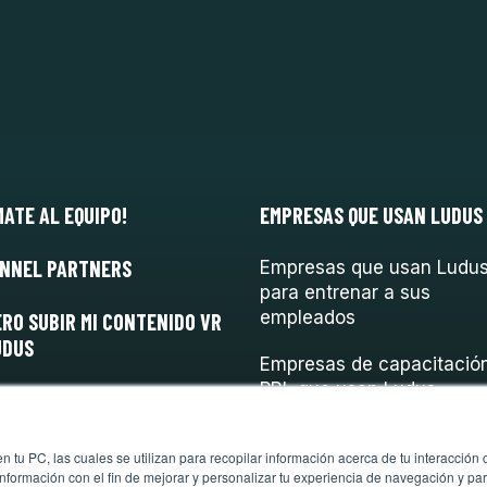
MATE AL EQUIPO!
EMPRESAS QUE USAN LUDUS
NNEL PARTNERS
Empresas que usan Ludu
para entrenar a sus
empleados
ERO SUBIR MI CONTENIDO VR
UDUS
Empresas de capacitació
PRL que usan Ludus
 tu PC, las cuales se utilizan para recopilar información acerca de tu interacción 
nformación con el fin de mejorar y personalizar tu experiencia de navegación y par