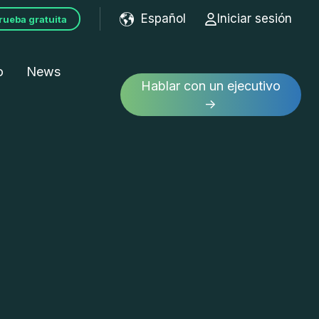
Español
Iniciar sesión
rueba gratuita
Show submenu for tran
o
News
Hablar con un ejecutivo
→