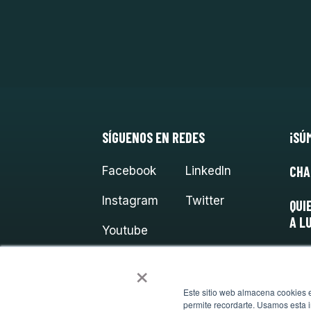
SÍGUENOS EN REDES
¡SÚ
CHA
Facebook
LinkedIn
Instagram
Twitter
QUI
A L
Youtube
×
Este sitio web almacena cookies en
permite recordarte. Usamos esta i