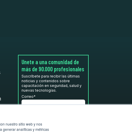
Unete a una comunidad de
más de 90.000 profesionales
s
Suscríbete para recibir las últimas
noticias y contenidos sobre
capacitación en seguridad, salud y
nuevas tecnologías.
Correo
*
n
He leído y acepto la
Política de
privacidad.
*
con nuestro sitio web y nos
a generar analíticas y métricas