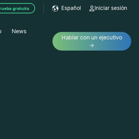
Español
Iniciar sesión
rueba gratuita
Show submenu for tran
o
News
Hablar con un ejecutivo
→