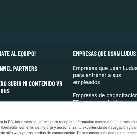
MATE AL EQUIPO!
EMPRESAS QUE USAN LUDUS
NNEL PARTNERS
Empresas que usan Ludu
para entrenar a sus
empleados
ERO SUBIR MI CONTENIDO VR
UDUS
Empresas de capacitació
PRL que usan Ludus
 tu PC, las cuales se utilizan para recopilar información acerca de tu interacción 
nformación con el fin de mejorar y personalizar tu experiencia de navegación y par
este sitio web y otros medios de comunicación. Para conocer más acerca de las cook