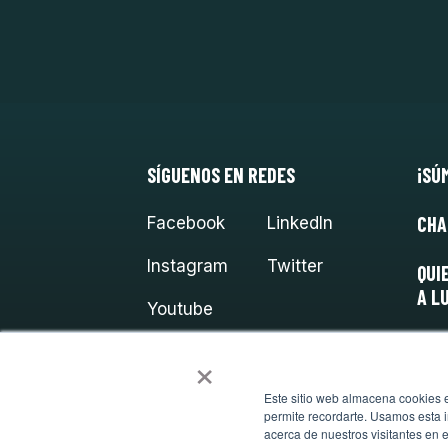
SÍGUENOS EN REDES
¡SÚ
CHA
Facebook
LinkedIn
Instagram
Twitter
QUI
A L
Youtube
×
Este sitio web almacena cookies en
permite recordarte. Usamos esta i
acerca de nuestros visitantes en 