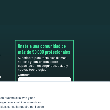
Unete a una comunidad de
más de 90.000 profesionales
s
Suscríbete para recibir las últimas
noticias y contenidos sobre
capacitación en seguridad, salud y
nuevas tecnologías.
Correo
*
n
He leído y acepto la
Política de
privacidad.
*
con nuestro sitio web y nos
a generar analíticas y métricas
ies, consulta nuestra política de