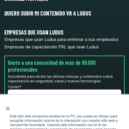
QUIERO SUBIR MI CONTENIDO VR A LUDUS
EMPRESAS QUE USAN LUDUS
Empresas que usan Ludus para entrenar a sus empleados
Empresas de capacitación PRL que usan Ludus
Unete a una comunidad de más de 90.000
profesionales
Suscríbete para recibir las últimas noticias y contenidos sobre
capacitación en seguridad, salud y nuevas tecnologías.
Correo
*
×
He leído y acepto la
Política de privacidad.
*
Este sitio web almacena cookies en tu PC, las cuales se utilizan para
recopilar información acerca de tu interacción con nuestro sitio web y
nos permite recordarte. Usamos esta información con el fin de
mejorar y personalizar tu experiencia de navegación y para generar