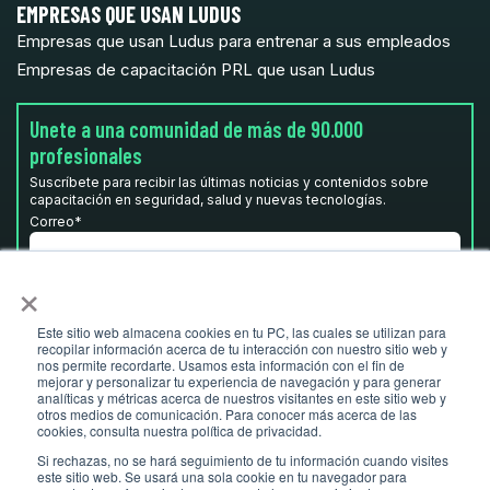
EMPRESAS QUE USAN LUDUS
Empresas que usan Ludus para entrenar a sus empleados
Empresas de capacitación PRL que usan Ludus
Unete a una comunidad de más de 90.000
profesionales
Suscríbete para recibir las últimas noticias y contenidos sobre
capacitación en seguridad, salud y nuevas tecnologías.
Correo
*
×
He leído y acepto la
Política de privacidad.
*
Este sitio web almacena cookies en tu PC, las cuales se utilizan para
recopilar información acerca de tu interacción con nuestro sitio web y
nos permite recordarte. Usamos esta información con el fin de
mejorar y personalizar tu experiencia de navegación y para generar
analíticas y métricas acerca de nuestros visitantes en este sitio web y
otros medios de comunicación. Para conocer más acerca de las
cookies, consulta nuestra política de privacidad.
Si rechazas, no se hará seguimiento de tu información cuando visites
este sitio web. Se usará una sola cookie en tu navegador para