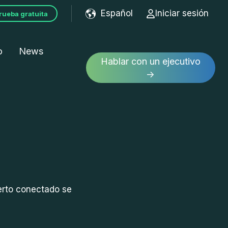
Español
Iniciar sesión
rueba gratuita
Show submenu for tran
o
News
Hablar con un ejecutivo
→
erto conectado se