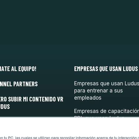
MATE AL EQUIPO!
EMPRESAS QUE USAN LUDUS
NNEL PARTNERS
Empresas que usan Ludu
para entrenar a sus
empleados
ERO SUBIR MI CONTENIDO VR
UDUS
Empresas de capacitació
PRL que usan Ludus
 tu PC, las cuales se utilizan para recopilar información acerca de tu interacción 