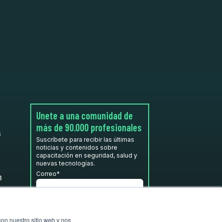
Unete a una comunidad de
más de 90.000 profesionales
s
Suscríbete para recibir las últimas
noticias y contenidos sobre
capacitación en seguridad, salud y
nuevas tecnologías.
Correo
*
n
He leído y acepto la
Política de
privacidad.
*
con nuestro sitio web y nos