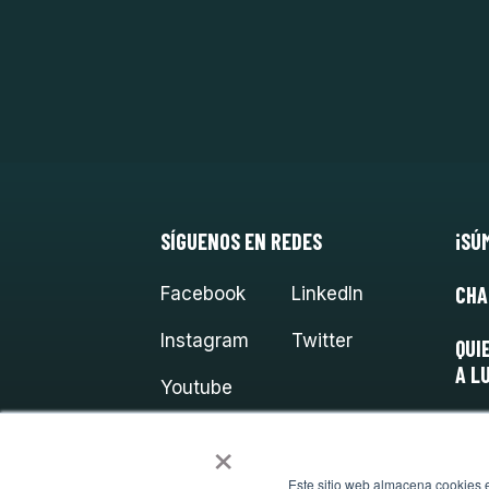
SÍGUENOS EN REDES
¡SÚ
CHA
Facebook
LinkedIn
Instagram
Twitter
QUI
A L
Youtube
×
Este sitio web almacena cookies en