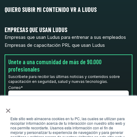
QUIERO SUBIR MI CONTENIDO VR A LUDUS
EMPRESAS QUE USAN LUDUS
Empresas que usan Ludus para entrenar a sus empleados
Empresas de capacitación PRL que usan Ludus
Unete a una comunidad de más de 90.000
profesionales
Suscríbete para recibir las últimas noticias y contenidos sobre
capacitación en seguridad, salud y nuevas tecnologías.
Correo
*
×
He leído y acepto la
Política de privacidad.
*
Este sitio web almacena cookies en tu PC, las cuales se utilizan para
recopilar información acerca de tu interacción con nuestro sitio web y
nos permite recordarte. Usamos esta información con el fin de
mejorar y personalizar tu experiencia de navegación y para generar
analíticas y métricas acerca de nuestros visitantes en este sitio web y