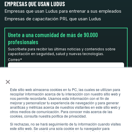
EMPRESAS QUE USAN LUDUS
Empresas que usan Ludus para entrenar a sus empleados
Empresas de capacitación PRL que usan Ludus
Unete a una comunidad de más de 90.000
profesionales
Suscríbete para recibir las últimas noticias y contenidos sobre
capacitación en seguridad, salud y nuevas tecnologías.
Correo
*
×
He leído y acepto la
Política de privacidad.
*
Este sitio web almacena cookies en tu PC, las cuales se utilizan para
recopilar información acerca de tu interacción con nuestro sitio web y
nos permite recordarte. Usamos esta información con el fin de
mejorar y personalizar tu experiencia de navegación y para generar
analíticas y métricas acerca de nuestros visitantes en este sitio web y
otros medios de comunicación. Para conocer más acerca de las
cookies, consulta nuestra política de privacidad.
Si rechazas, no se hará seguimiento de tu información cuando visites
este sitio web. Se usará una sola cookie en tu navegador para