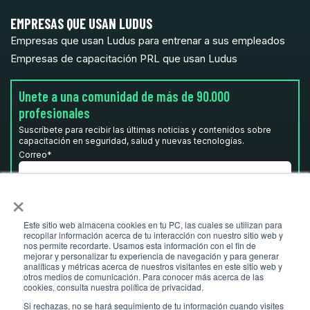
EMPRESAS QUE USAN LUDUS
Empresas que usan Ludus para entrenar a sus empleados
Empresas de capacitación PRL que usan Ludus
Unete a una comunidad de más de 90.000
profesionales
Suscríbete para recibir las últimas noticias y contenidos sobre
capacitación en seguridad, salud y nuevas tecnologías.
Correo
*
×
He leído y acepto la
Política de privacidad.
*
Este sitio web almacena cookies en tu PC, las cuales se utilizan para
recopilar información acerca de tu interacción con nuestro sitio web y
nos permite recordarte. Usamos esta información con el fin de
mejorar y personalizar tu experiencia de navegación y para generar
analíticas y métricas acerca de nuestros visitantes en este sitio web y
otros medios de comunicación. Para conocer más acerca de las
cookies, consulta nuestra política de privacidad.
Si rechazas, no se hará seguimiento de tu información cuando visites