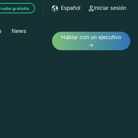
Español
Iniciar sesión
rueba gratuita
Show submenu for tran
o
News
Hablar con un ejecutivo
→