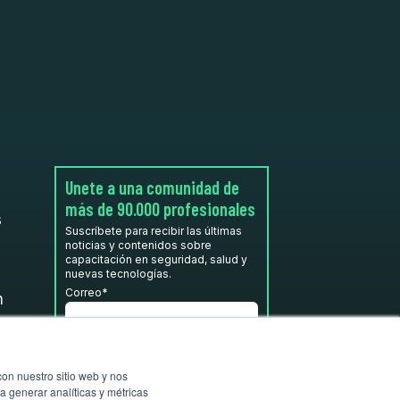
Unete a una comunidad de
más de 90.000 profesionales
s
Suscríbete para recibir las últimas
noticias y contenidos sobre
capacitación en seguridad, salud y
nuevas tecnologías.
Correo
*
n
He leído y acepto la
Política de
privacidad.
*
con nuestro sitio web y nos
a generar analíticas y métricas