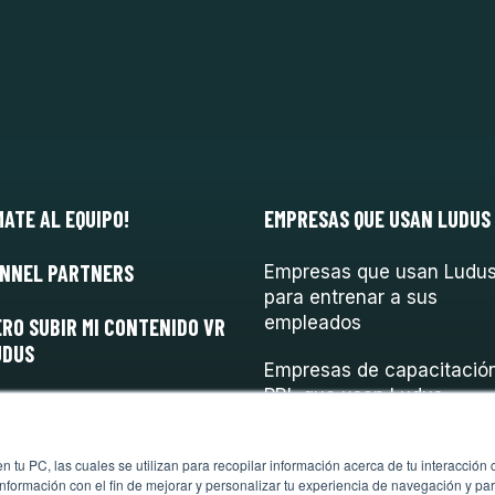
MATE AL EQUIPO!
EMPRESAS QUE USAN LUDUS
NNEL PARTNERS
Empresas que usan Ludu
para entrenar a sus
empleados
ERO SUBIR MI CONTENIDO VR
UDUS
Empresas de capacitació
PRL que usan Ludus
 tu PC, las cuales se utilizan para recopilar información acerca de tu interacción 
nformación con el fin de mejorar y personalizar tu experiencia de navegación y par