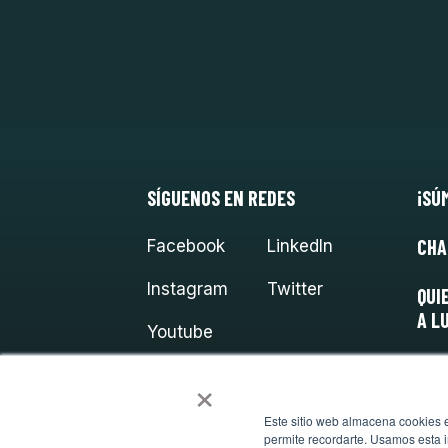
SÍGUENOS EN REDES
¡SÚ
CHA
Facebook
LinkedIn
Instagram
Twitter
QUI
A L
Youtube
×
Este sitio web almacena cookies en
permite recordarte. Usamos esta i