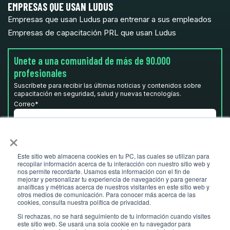
EMPRESAS QUE USAN LUDUS
Empresas que usan Ludus para entrenar a sus empleados
Empresas de capacitación PRL que usan Ludus
Unete a una comunidad de más de 90.000
profesionales
Suscríbete para recibir las últimas noticias y contenidos sobre
capacitación en seguridad, salud y nuevas tecnologías.
Correo
*
×
He leído y acepto la
Política de privacidad.
*
Este sitio web almacena cookies en tu PC, las cuales se utilizan para
recopilar información acerca de tu interacción con nuestro sitio web y
nos permite recordarte. Usamos esta información con el fin de
mejorar y personalizar tu experiencia de navegación y para generar
analíticas y métricas acerca de nuestros visitantes en este sitio web y
otros medios de comunicación. Para conocer más acerca de las
cookies, consulta nuestra política de privacidad.
Si rechazas, no se hará seguimiento de tu información cuando visites
este sitio web. Se usará una sola cookie en tu navegador para