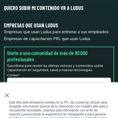
QUIERO SUBIR MI CONTENIDO VR A LUDUS
EMPRESAS QUE USAN LUDUS
Empresas que usan Ludus para entrenar a sus empleados
Empresas de capacitación PRL que usan Ludus
Unete a una comunidad de más de 90.000
profesionales
Suscríbete para recibir las últimas noticias y contenidos sobre
capacitación en seguridad, salud y nuevas tecnologías.
Correo
*
×
He leído y acepto la
Política de privacidad.
*
Este sitio web almacena cookies en tu PC, las cuales se utilizan para
recopilar información acerca de tu interacción con nuestro sitio web y
nos permite recordarte. Usamos esta información con el fin de
mejorar y personalizar tu experiencia de navegación y para generar
analíticas y métricas acerca de nuestros visitantes en este sitio web y