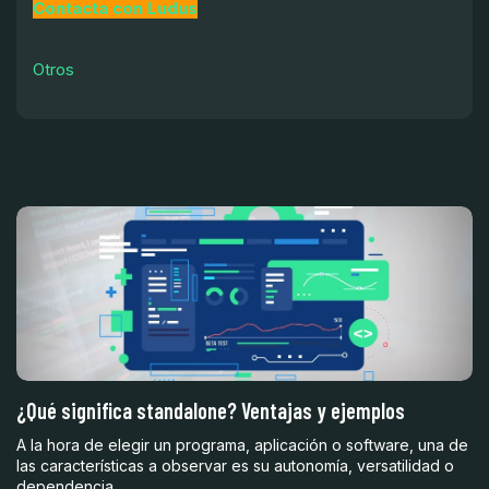
Contacta con Ludus
Otros
¿Qué significa standalone? Ventajas y ejemplos
Mu
c
A la hora de elegir un programa, aplicación o software, una de
ste
las características a observar es su autonomía, versatilidad o
Un
dependencia