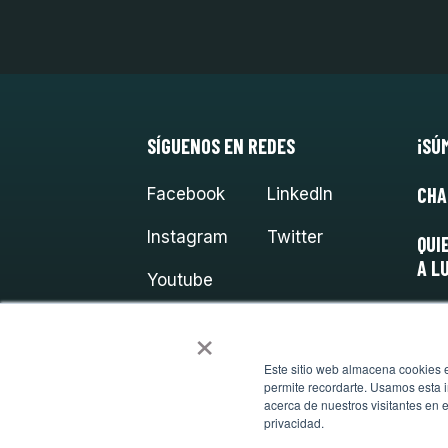
SÍGUENOS EN REDES
¡SÚ
CHA
Facebook
LinkedIn
Instagram
Twitter
QUI
A L
Youtube
×
Este sitio web almacena cookies en
permite recordarte. Usamos esta i
acerca de nuestros visitantes en 
privacidad.