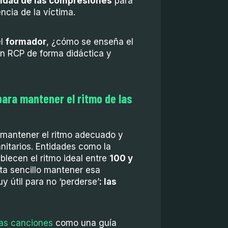
didad de las compresiones
para
ncia de la víctima.
el
formador
, ¿cómo se enseña el
en RCP de forma didáctica y
ara mantener el ritmo de las
 mantener el ritmo adecuado y
nitarios. Entidades como la
lecen el ritmo ideal entre
100 y
lta sencillo mantener esa
y útil para no ‘perderse’
: las
 las canciones
como una guía