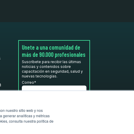
Unete a una comunidad de
más de 90.000 profesionales
s
Suscríbete para recibir las últimas
noticias y contenidos sobre
capacitación en seguridad, salud y
nuevas tecnologías.
Correo
*
n
He leído y acepto la
Política de
privacidad.
*
con nuestro sitio web y nos
a generar analíticas y métricas
ies, consulta nuestra política de