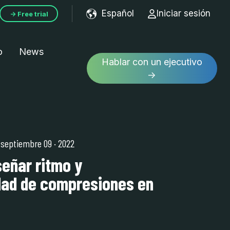
Español
Iniciar sesión
→ Free trial
Show submenu for tran
o
News
Hablar con un ejecutivo
→
| septiembre 09
·
2022
eñar ritmo y
dad de compresiones en