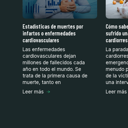
Estadísticas de muertes por
Cómo saber
infartos o enfermedades
sufrido un
cardiovasculares
cardiorres
Las enfermedades
La parad
o
cardiovasculares dejan
cardiorre
millones de fallecidos cada
emergenc
año en todo el mundo. Se
menudo p
trata de la primera causa de
de la víc
ón
muerte, tanto en
una inter
Leer más
Leer más