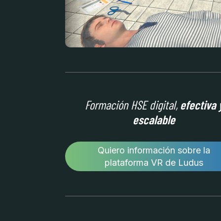
Formación HSE digital,
efectiva 
escalable
Quiero información sobre la
plataforma VR de Ludus