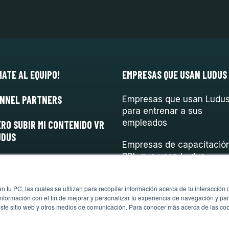
MATE AL EQUIPO!
EMPRESAS QUE USAN LUDUS
NNEL PARTNERS
Empresas que usan Ludu
para entrenar a sus
empleados
ERO SUBIR MI CONTENIDO VR
UDUS
Empresas de capacitació
PRL que usan Ludus
 tu PC, las cuales se utilizan para recopilar información acerca de tu interacción 
nformación con el fin de mejorar y personalizar tu experiencia de navegación y par
este sitio web y otros medios de comunicación. Para conocer más acerca de las cook