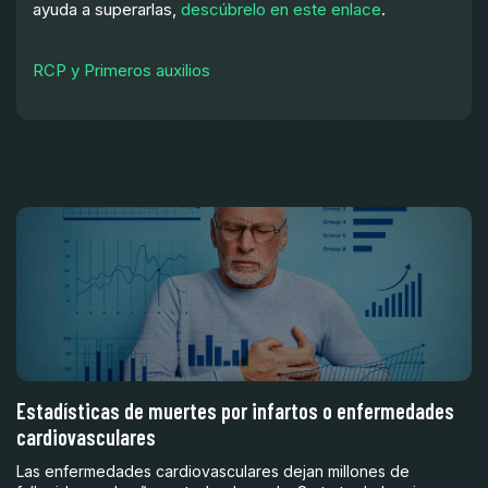
ayuda a superarlas,
descúbrelo en este enlace
.
RCP y Primeros auxilios
a e
Estadísticas de muertes por infartos o enfermedades
C
cardiovasculares
ca
Las enfermedades cardiovasculares dejan millones de
La