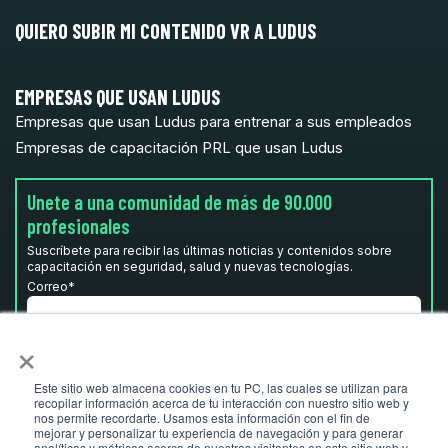
QUIERO SUBIR MI CONTENIDO VR A LUDUS
EMPRESAS QUE USAN LUDUS
Empresas que usan Ludus para entrenar a sus empleados
Empresas de capacitación PRL que usan Ludus
Unete a una comunidad de más de 90.000
profesionales
Suscríbete para recibir las últimas noticias y contenidos sobre
capacitación en seguridad, salud y nuevas tecnologías.
Correo
*
×
He leído y acepto la
Política de privacidad.
*
Este sitio web almacena cookies en tu PC, las cuales se utilizan para
recopilar información acerca de tu interacción con nuestro sitio web y
nos permite recordarte. Usamos esta información con el fin de
mejorar y personalizar tu experiencia de navegación y para generar
analíticas y métricas acerca de nuestros visitantes en este sitio web y