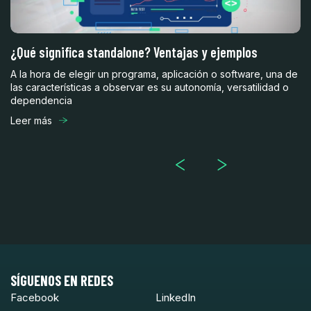
¿Qué significa standalone? Ventajas y ejemplos
Mu
c
A la hora de elegir un programa, aplicación o software, una de
ste
las características a observar es su autonomía, versatilidad o
Un
dependencia
mu
la
Leer más
Le
SÍGUENOS EN REDES
Facebook
LinkedIn