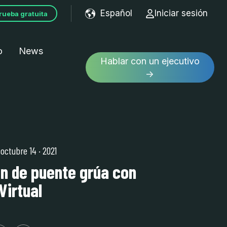
Español
Iniciar sesión
rueba gratuita
Show submenu for tran
o
News
Hablar con un ejecutivo
→
| octubre 14
·
2021
n de puente grúa con
Virtual