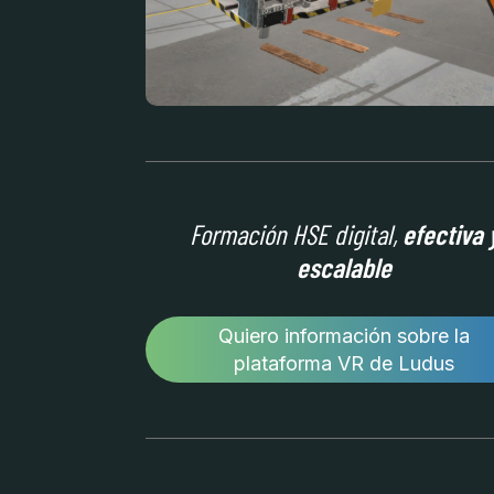
Formación HSE digital,
efectiva 
escalable
Quiero información sobre la
plataforma VR de Ludus