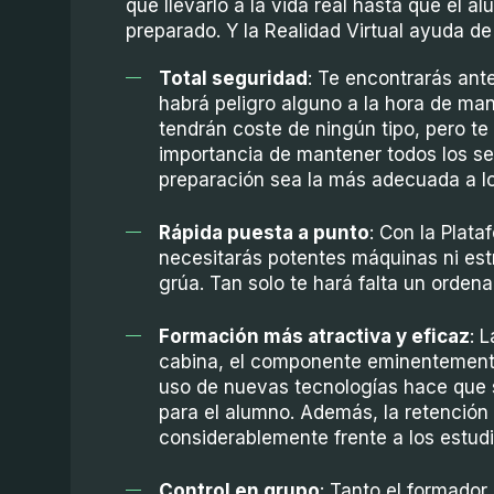
que llevarlo a la vida real hasta que el 
preparado. Y la Realidad Virtual ayuda d
Total seguridad
: Te encontrarás ant
habrá peligro alguno a la hora de man
tendrán coste de ningún tipo, pero t
importancia de mantener todos los sen
preparación sea la más adecuada a l
Rápida puesta a punto
: Con la Plat
necesitarás potentes máquinas ni es
grúa. Tan solo te hará falta un orden
Formación más atractiva y eficaz
: 
cabina, el componente eminentemente 
uso de nuevas tecnologías hace que 
para el alumno. Además, la retenció
considerablemente frente a los estudi
Control en grupo
: Tanto el formador