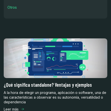
Otros
¿Qué significa standalone? Ventajas y ejemplos
Mu
c
A la hora de elegir un programa, aplicación o software, una de
ste
las características a observar es su autonomía, versatilidad o
Un
dependencia
mu
la
Leer más