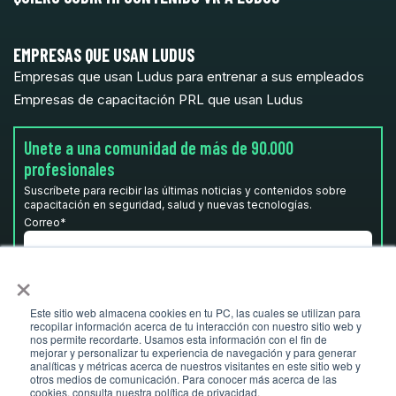
EMPRESAS QUE USAN LUDUS
Empresas que usan Ludus para entrenar a sus empleados
Empresas de capacitación PRL que usan Ludus
Unete a una comunidad de más de 90.000
profesionales
Suscríbete para recibir las últimas noticias y contenidos sobre
capacitación en seguridad, salud y nuevas tecnologías.
Correo
*
×
He leído y acepto la
Política de privacidad.
*
Este sitio web almacena cookies en tu PC, las cuales se utilizan para
recopilar información acerca de tu interacción con nuestro sitio web y
nos permite recordarte. Usamos esta información con el fin de
mejorar y personalizar tu experiencia de navegación y para generar
analíticas y métricas acerca de nuestros visitantes en este sitio web y
otros medios de comunicación. Para conocer más acerca de las
cookies, consulta nuestra política de privacidad.