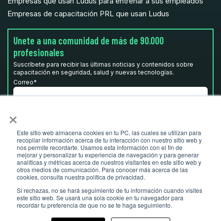
Empresas que usan Ludus para entrenar a sus empleados
Empresas de capacitación PRL que usan Ludus
Unete a una comunidad de más de 90.000
profesionales
Suscríbete para recibir las últimas noticias y contenidos sobre
capacitación en seguridad, salud y nuevas tecnologías.
Correo
*
×
He leído y acepto la
Política de privacidad.
*
Este sitio web almacena cookies en tu PC, las cuales se utilizan para
recopilar información acerca de tu interacción con nuestro sitio web y
nos permite recordarte. Usamos esta información con el fin de
mejorar y personalizar tu experiencia de navegación y para generar
analíticas y métricas acerca de nuestros visitantes en este sitio web y
otros medios de comunicación. Para conocer más acerca de las
cookies, consulta nuestra política de privacidad.
Si rechazas, no se hará seguimiento de tu información cuando visites
este sitio web. Se usará una sola cookie en tu navegador para
recordar tu preferencia de que no se te haga seguimiento.
© Ludus 2026 I
ludusglobal.com
- Todos los derechos reservados