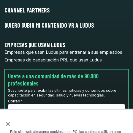
CHANNEL PARTNERS
QUIERO SUBIR MI CONTENIDO VR A LUDUS
EMPRESAS QUE USAN LUDUS
Empresas que usan Ludus para entrenar a sus empleados
Empresas de capacitación PRL que usan Ludus
Unete a una comunidad de más de 90.000
profesionales
Suscríbete para recibir las últimas noticias y contenidos sobre
capacitación en seguridad, salud y nuevas tecnologías.
Correo
*
×
He leído y acepto la
Política de privacidad.
*
Este sitio web almacena cookies en tu PC, las cuales se utilizan para