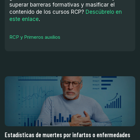
superar barreras formativas y masificar el
contenido de los cursos RCP?
Descúbrelo en
este enlace
.
RCP y Primeros auxilios
a e
Estadísticas de muertes por infartos o enfermedades
C