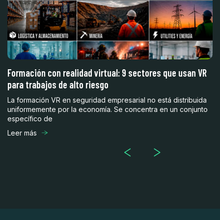
 y
Formación con realidad virtual: 9 sectores que usan VR
4
para trabajos de alto riesgo
a
La formación VR en seguridad empresarial no está distribuida
Er
e
uniformemente por la economía. Se concentra en un conjunto
co
específico de
ce
Leer más
Le