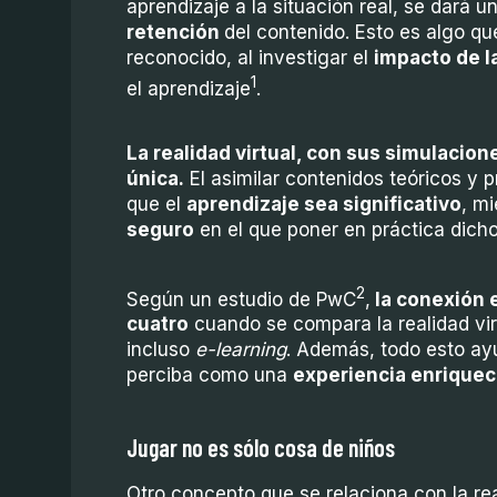
aprendizaje a la situación real, se dará u
re
tención
del contenido. Esto es algo q
reconocido, al investigar el
impacto de 
1
el aprendizaje
.
L
a realidad virtual, con sus simulacio
única.
El asimilar contenidos teóricos y 
que el
aprendizaje sea significativo
, m
seguro
en el que poner en práctica dic
2
Según un estudio de PwC
,
la conexión
cuatro
cuando se compara la realidad virt
incluso
e-learning
. Además, todo esto ayu
perciba como una
experiencia enrique
Jugar no es sólo cosa de niños
Otro concepto que se relaciona con la rea