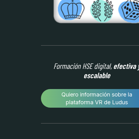
Formación HSE digital,
efectiva 
escalable
Quiero información sobre la
plataforma VR de Ludus