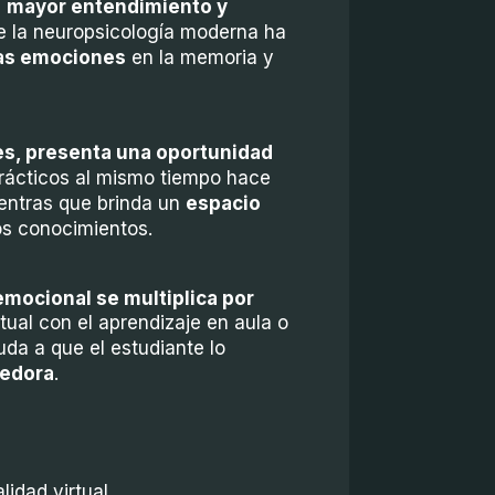
n
mayor entendimiento y
ue la neuropsicología moderna ha
las emociones
en la memoria y
nes, presenta una oportunidad
prácticos al mismo tiempo hace
ientras que brinda un
espacio
hos conocimientos.
 emocional
se multiplica por
ual con el aprendizaje en aula o
da a que el estudiante lo
ce
dora
.
lidad virtual