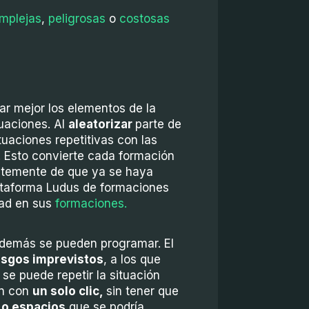
omplejas
,
peligrosas
o
costosas
lar mejor los elementos de la
tuaciones. Al
aleatorizar
parte de
uaciones repetitivas con las
 Esto convierte cada formación
ntemente de que ya se haya
Plataforma Ludus de formaciones
idad en sus
formaciones.
 además se pueden programar. El
esgos
imprevistos
, a los que
 se puede repetir la situación
ón con
un solo clic
,
sin tener que
 o espacio
s
que se podría