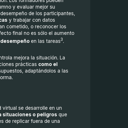
ión. Los formadores pueden
lumno y evaluar mejor su
 desempeño de los participantes,
icas
y trabajar con datos
an cometido, o reconocer los
ecto final no es sólo el aumento
3
l desempeño
en las tareas
.
ntrola mejora la situación. La
aciones prácticas
como el
 supuestos, adaptándolos a las
forma.
 virtual se desarrolle en un
a situaciones o peligros
que
s de replicar fuera de una