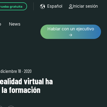
Español
Iniciar sesión
rueba gratuita
Show submenu for tran
o
News
Hablar con un ejecutivo
→
| diciembre 18
·
2020
ealidad virtual ha
 la formación