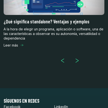
¿Qué significa standalone? Ventajas y ejemplos
Mu
c
A la hora de elegir un programa, aplicación o software, una de
ste
las características a observar es su autonomía, versatilidad o
Un
dependencia
mu
la
Leer más
Le
SÍGUENOS EN REDES
Facebook
LinkedIn