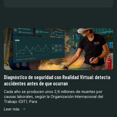
en
Diagnóstico de seguridad con Realidad Virtual: detecta
O
accidentes antes de que ocurran
co
Cada año se producen unos 2,6 millones de muertes por
A 
causas laborales, según la Organización Internacional del
ri
Trabajo (OIT). Para
im
Leer más
Le