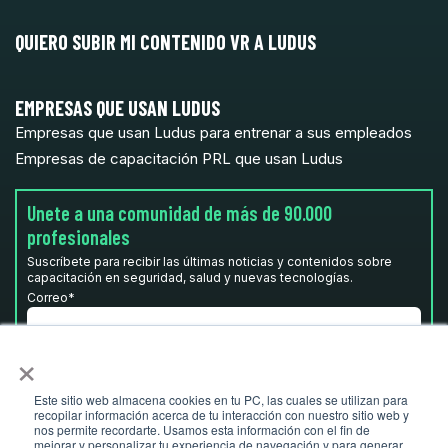
QUIERO SUBIR MI CONTENIDO VR A LUDUS
EMPRESAS QUE USAN LUDUS
Empresas que usan Ludus para entrenar a sus empleados
Empresas de capacitación PRL que usan Ludus
Unete a una comunidad de más de 90.000
profesionales
Suscríbete para recibir las últimas noticias y contenidos sobre
capacitación en seguridad, salud y nuevas tecnologías.
Correo
*
×
He leído y acepto la
Política de privacidad.
*
Este sitio web almacena cookies en tu PC, las cuales se utilizan para
recopilar información acerca de tu interacción con nuestro sitio web y
nos permite recordarte. Usamos esta información con el fin de
mejorar y personalizar tu experiencia de navegación y para generar