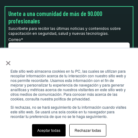
Unete a una comunidad de más de 90.000
profesionales
Suscríbete para recibir las últimas noticias y contenidos sobre
capacitación en seguridad, salud y nuevas tecnologías.
Correo
*
×
He leído y acepto la
Política de privacidad.
*
Este sitio web almacena cookies en tu PC, las cuales se utilizan para
recopilar información acerca de tu interacción con nuestro sitio web y
nos permite recordarte. Usamos esta información con el fin de
mejorar y personalizar tu experiencia de navegación y para generar
analíticas y métricas acerca de nuestros visitantes en este sitio web y
otros medios de comunicación. Para conocer más acerca de las
cookies, consulta nuestra política de privacidad.
Si rechazas, no se hará seguimiento de tu información cuando visites
este sitio web. Se usará una sola cookie en tu navegador para
recordar tu preferencia de que no se te haga seguimiento.
© Ludus 2026 I
ludusglobal.com
- Todos los derechos reservados
Aceptar todas
Rechazar todas
Aviso legal
Política de privacidad
Política de cookies