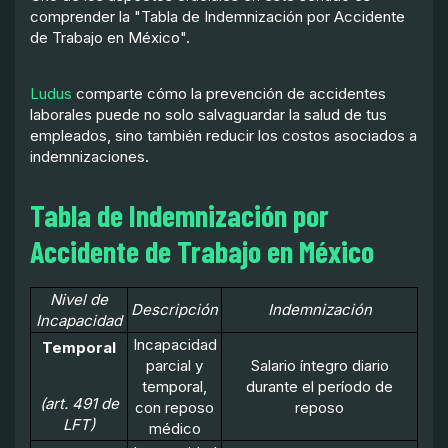
comprender la "Tabla de Indemnización por Accidente
de Trabajo en México".
Ludus
comparte cómo la prevención de accidentes
laborales puede no solo salvaguardar la salud de tus
empleados, sino también reducir los costos asociados a
indemnizaciones.
Tabla de Indemnización por
Accidente de Trabajo en México
Nivel de
Descripción
Indemnización
Incapacidad
Incapacidad
Temporal
parcial y
Salario íntegro diario
temporal,
durante el período de
(art. 491 de
con reposo
reposo
LFT)
médico