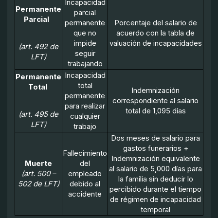
Incapacidad
Permanente
parcial
Parcial
permanente
Porcentaje del salario de
que no
acuerdo con la tabla de
impide
valuación de incapacidades
(art. 492 de
seguir
LFT)
trabajando
Incapacidad
Permanente
total
Total
Indemnización
permanente
correspondiente al salario
para realizar
total de 1,095 días
(art. 495 de
cualquier
LFT)
trabajo
Dos meses de salario para
gastos funerarios +
Fallecimiento
Indemnización equivalente
Muerte
del
al salario de 5,000 días para
(art. 500 –
empleado
la familia sin deducir lo
502 de LFT)
debido al
percibido durante el tiempo
accidente
de régimen de incapacidad
temporal