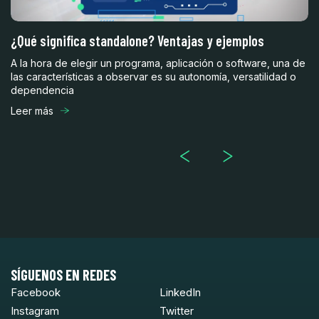
¿Qué significa standalone? Ventajas y ejemplos
Mu
c
A la hora de elegir un programa, aplicación o software, una de
ste
las características a observar es su autonomía, versatilidad o
Un
dependencia
mu
la
Leer más
Le
SÍGUENOS EN REDES
Facebook
LinkedIn
Instagram
Twitter