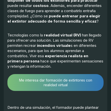
disponer de todos los extintores para practicar
puede resultar
costoso
. Además, encender diferentes
clases de fuego para aprender a combatirlo entraña
complejidad. ¿Cómo se
puede entrenar para elegir
el extintor adecuado de forma sencilla y eficaz
?
Tecnologías como la
realidad virtual (RV)
han llegado
para ofrecer una solución. Las simulaciones de RV
permiten recrear
incendios virtuale
s en diferentes
escenarios, para que los alumnos aprendan a
combatirlos. Vivir esa
experiencia realista en
primera persona
hace que experimenten sensaciones
y retengan la información.
Me interesa dar formación de extintores con
realidad virtual
Dentro de una simulación, el formador puede plantear