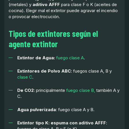
(metales) y
aditivo AFFF
para clase F o K (aceites de
cocina). Elegir mal el extintor puede agravar el incendio
o provocar electrocución.
Tipos de extintores según el
agente extintor
Extintor de Agua:
fuego clase A
.
Extintores de Polvo ABC
: fuegos clase A, B y
clase C
.
De CO2
: principalmente
fuego clase B,
también A y
C.
Agua pulverizada
: fuego clase A y B.
Extintor tipo K: espuma con aditivo AFFF
:
fuegos de clase A, B y F (o K).