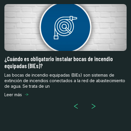
a?
¿Cuándo es obligatorio instalar bocas de incendio
F
equipadas (BIEs)?
I
Las bocas de incendio equipadas (BIEs) son sistemas de
In
extinción de incendios conectados a la red de abastecimiento
pr
de agua. Se trata de un
fa
Leer más
Le