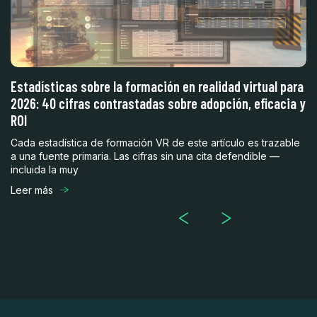
a
Estadísticas sobre la formación en realidad virtual para
F
2026: 40 cifras contrastadas sobre adopción, eficacia y
pa
ROI
La
un
Cada estadística de formación VR de este artículo es trazable
es
a una fuente primaria. Las cifras sin una cita defendible —
incluida la muy
Le
Leer más