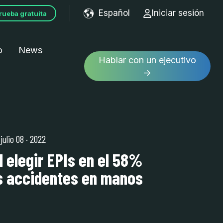
Español
Iniciar sesión
rueba gratuita
Show submenu for tran
o
News
Hablar con un ejecutivo
→
 julio 08
·
2022
l elegir EPIs en el 58%
s accidentes en manos