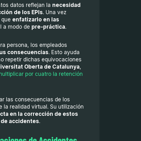
os datos reflejan la
necesidad
ción de los EPIs
. Una vez
y que
enfatizarlo en las
ual a modo de
pre-práctica
.
mera persona, los empleados
sus consecuencias
. Esto ayuda
no repetir dichas equivocaciones
iversitat Oberta de Catalunya
,
ltiplicar por cuatro la retención
zar las consecuencias de los
 la realidad virtual. Su utilización
ecta en la corrección de estos
 de accidentes
.
maciones de Accidentes