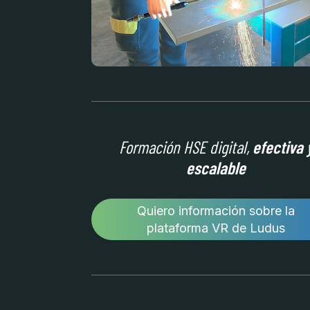
Formación HSE digital,
efectiva 
escalable
Quiero información sobre la
plataforma VR de Ludus