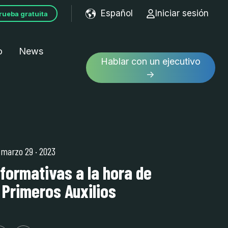
Español
Iniciar sesión
rueba gratuita
Show submenu for tran
o
News
Hablar con un ejecutivo
→
| marzo 29
·
2023
formativas a la hora de
 Primeros Auxilios