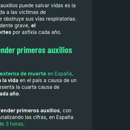
uxilios puede salvar vidas es la
da a las víctimas de
e obstruye sus vías respiratorias.
idente grave,
el
ertes
por asfixia cada año.
nder primeros auxilios
 externa de muerte
en España
.
 la vida
en el país a causa de un
esenta la cuarta causa de
cada año
.
render primeros auxilios
, con
nalizando las cifras, en España
de 3 horas
.