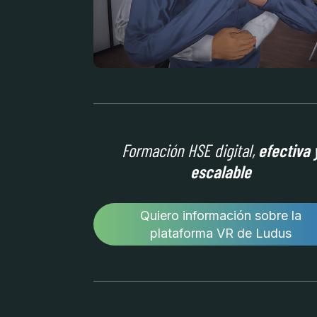
Formación HSE digital,
efectiva 
escalable
Quiero información sobre la
plataforma VR de Ludus