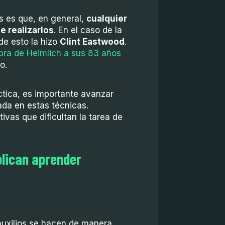
os es que, en general,
cualquier
 realizarlos
. En el caso de la
de esto la hizo
Clint Eastwood
.
bra de Heimlich a sus 83 años
o.
ctica, es importante avanzar
da en estas técnicas.
vas que dificultan la tarea de
lican aprender
auxilios se hacen de manera