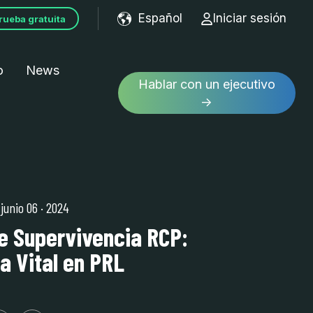
Español
Iniciar sesión
rueba gratuita
Show submenu for tran
o
News
Hablar con un ejecutivo
→
| junio 06
·
2024
e Supervivencia RCP:
a Vital en PRL