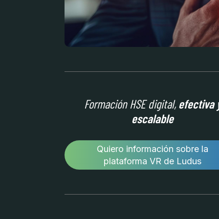
Formación HSE digital,
efectiva 
escalable
Quiero información sobre la
plataforma VR de Ludus