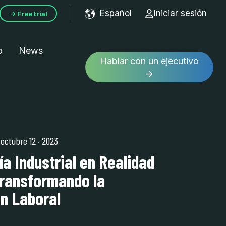
Español
Iniciar sesión
→ Free trial
Show submenu for tran
o
News
Hablar con un ejecutivo
→
| octubre 12
·
2023
a Industrial en Realidad
Transformando la
n Laboral