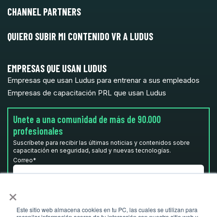
CHANNEL PARTNERS
QUIERO SUBIR MI CONTENIDO VR A LUDUS
EMPRESAS QUE USAN LUDUS
Empresas que usan Ludus para entrenar a sus empleados
Empresas de capacitación PRL que usan Ludus
Unete a una comunidad de más de 90.000
profesionales
Suscríbete para recibir las últimas noticias y contenidos sobre
capacitación en seguridad, salud y nuevas tecnologías.
Correo
*
×
He leído y acepto la
Política de privacidad.
*
Este sitio web almacena cookies en tu PC, las cuales se utilizan para
recopilar información acerca de tu interacción con nuestro sitio web y