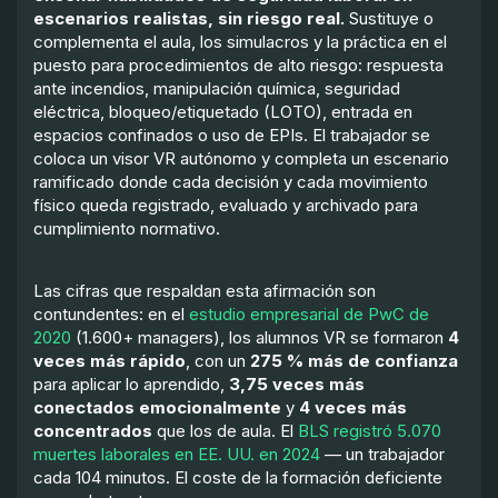
escenarios realistas, sin riesgo real.
Sustituye o
complementa el aula, los simulacros y la práctica en el
puesto para procedimientos de alto riesgo: respuesta
ante incendios, manipulación química, seguridad
eléctrica, bloqueo/etiquetado (LOTO), entrada en
espacios confinados o uso de EPIs. El trabajador se
coloca un visor VR autónomo y completa un escenario
ramificado donde cada decisión y cada movimiento
físico queda registrado, evaluado y archivado para
cumplimiento normativo.
Las cifras que respaldan esta afirmación son
contundentes: en el
estudio empresarial de PwC de
2020
(1.600+ managers), los alumnos VR se formaron
4
veces más rápido
, con un
275 % más de confianza
para aplicar lo aprendido,
3,75 veces más
conectados emocionalmente
y
4 veces más
concentrados
que los de aula. El
BLS registró 5.070
muertes laborales en EE. UU. en 2024
— un trabajador
cada 104 minutos. El coste de la formación deficiente