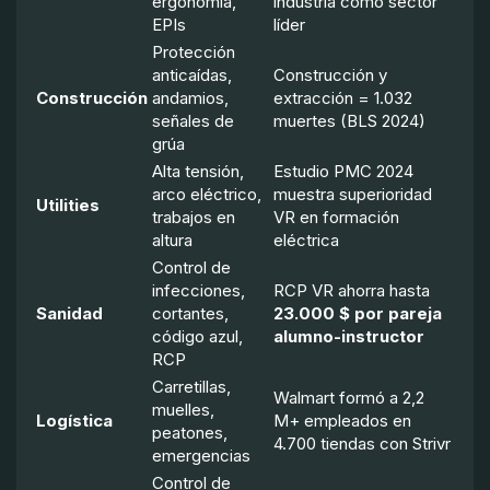
ergonomía,
industria como sector
EPIs
líder
Protección
anticaídas,
Construcción y
Construcción
andamios,
extracción = 1.032
señales de
muertes (BLS 2024)
grúa
Alta tensión,
Estudio PMC 2024
arco eléctrico,
muestra superioridad
Utilities
trabajos en
VR en formación
altura
eléctrica
Control de
infecciones,
RCP VR ahorra hasta
Sanidad
cortantes,
23.000 $ por pareja
código azul,
alumno-instructor
RCP
Carretillas,
Walmart formó a 2,2
muelles,
Logística
M+ empleados en
peatones,
4.700 tiendas con Strivr
emergencias
Control de