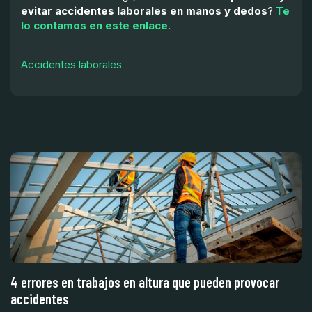
evitar accidentes laborales en manos y dedos
?
Te
lo contamos en este enlace.
Accidentes laborales
4 errores en trabajos en altura que pueden provocar
A
accidentes
m