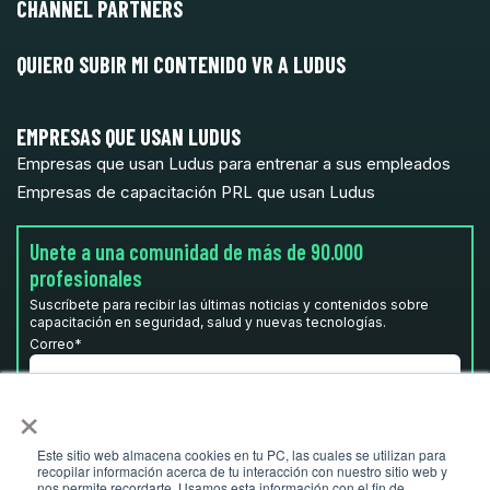
CHANNEL PARTNERS
QUIERO SUBIR MI CONTENIDO VR A LUDUS
EMPRESAS QUE USAN LUDUS
Empresas que usan Ludus para entrenar a sus empleados
Empresas de capacitación PRL que usan Ludus
Unete a una comunidad de más de 90.000
profesionales
Suscríbete para recibir las últimas noticias y contenidos sobre
capacitación en seguridad, salud y nuevas tecnologías.
Correo
*
×
He leído y acepto la
Política de privacidad.
*
Este sitio web almacena cookies en tu PC, las cuales se utilizan para
recopilar información acerca de tu interacción con nuestro sitio web y
nos permite recordarte. Usamos esta información con el fin de