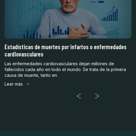
a e
Estadísticas de muertes por infartos o enfermedades
C
cardiovasculares
ca
Las enfermedades cardiovasculares dejan millones de
La
fallecidos cada año en todo el mundo. Se trata de la primera
me
causa de muerte, tanto en
in
Leer más
Le