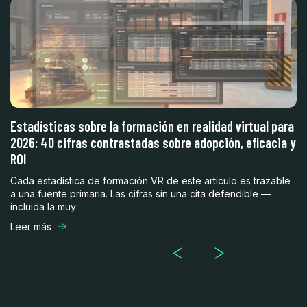
a
Estadísticas sobre la formación en realidad virtual para
F
2026: 40 cifras contrastadas sobre adopción, eficacia y
pa
ROI
La
un
Cada estadística de formación VR de este artículo es trazable
es
a una fuente primaria. Las cifras sin una cita defendible —
incluida la muy
Le
Leer más