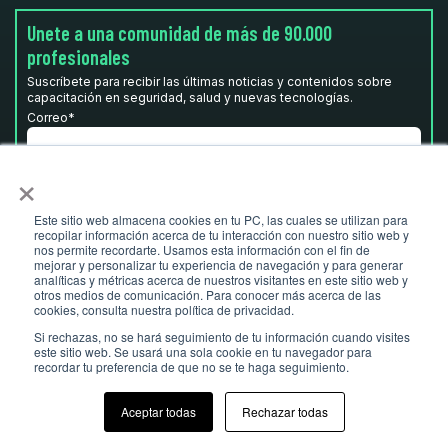
Unete a una comunidad de más de 90.000
profesionales
Suscríbete para recibir las últimas noticias y contenidos sobre
capacitación en seguridad, salud y nuevas tecnologías.
Correo
*
×
He leído y acepto la
Política de privacidad.
*
Este sitio web almacena cookies en tu PC, las cuales se utilizan para
recopilar información acerca de tu interacción con nuestro sitio web y
nos permite recordarte. Usamos esta información con el fin de
mejorar y personalizar tu experiencia de navegación y para generar
analíticas y métricas acerca de nuestros visitantes en este sitio web y
otros medios de comunicación. Para conocer más acerca de las
cookies, consulta nuestra política de privacidad.
Si rechazas, no se hará seguimiento de tu información cuando visites
este sitio web. Se usará una sola cookie en tu navegador para
recordar tu preferencia de que no se te haga seguimiento.
© Ludus 2026 I
ludusglobal.com
- Todos los derechos reservados
Aceptar todas
Rechazar todas
Aviso legal
Política de privacidad
Política de cookies