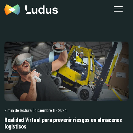
2 min de lectura
| diciembre 11
·
2024
Realidad Virtual para prevenir riesgos en almacenes
logísticos