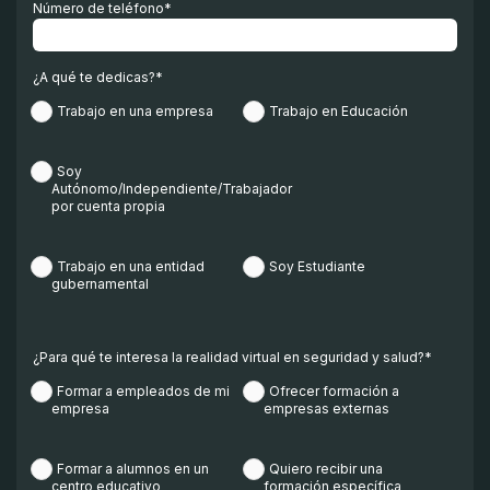
Número de teléfono
*
¿A qué te dedicas?
*
Trabajo en una empresa
Trabajo en Educación
Soy
Autónomo/Independiente/Trabajador
por cuenta propia
Trabajo en una entidad
Soy Estudiante
gubernamental
¿Para qué te interesa la realidad virtual en seguridad y salud?
*
Formar a empleados de mi
Ofrecer formación a
empresa
empresas externas
Formar a alumnos en un
Quiero recibir una
centro educativo
formación específica