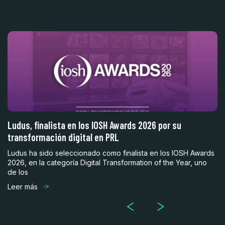
Ludus, finalista en los IOSH Awards 2026 por su
L
transformación digital en PRL
ce
al
Ludus ha sido seleccionado como finalista en los IOSH Awards
Lu
2026, en la categoría Digital Transformation of the Year, uno
qu
de los
se
Leer más
Le