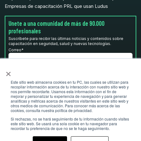
Empresas de capacitación PRL que usan Ludus
Unete a una comunidad de más de 90.000
profesionales
Suscríbete para recibir las últimas noticias y contenidos sobre
capacitación en seguridad, salud y nuevas tecnologías.
Correo
*
×
He leído y acepto la
Política de privacidad.
*
Este sitio web almacena cookies en tu PC, las cuales se utilizan para
recopilar información acerca de tu interacción con nuestro sitio web y
nos permite recordarte. Usamos esta información con el fin de
mejorar y personalizar tu experiencia de navegación y para generar
analíticas y métricas acerca de nuestros visitantes en este sitio web y
otros medios de comunicación. Para conocer más acerca de las
cookies, consulta nuestra política de privacidad.
Si rechazas, no se hará seguimiento de tu información cuando visites
este sitio web. Se usará una sola cookie en tu navegador para
recordar tu preferencia de que no se te haga seguimiento.
© Ludus 2026 I
ludusglobal.com
- Todos los derechos reservados