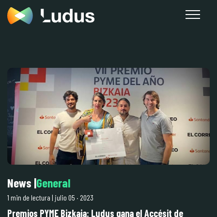
News
|
General
1 min de lectura
| julio 05
·
2023
Premios PYME Bizkaia: Ludus gana el Accésit de