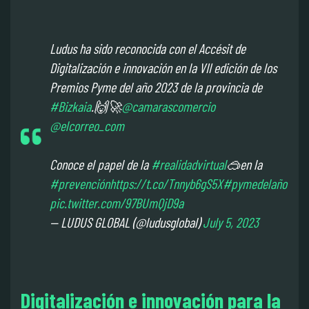
Ludus ha sido reconocida con el Accésit de
Digitalización e innovación en la VII edición de los
Premios Pyme del año 2023 de la provincia de
#Bizkaia
.🙌🚀
@camarascomercio
@elcorreo_com
Conoce el papel de la
#realidadvirtual
🥽en la
#prevención
https://t.co/Tnnyb6gS5X
#pymedelaño
pic.twitter.com/97BUmQjD9a
— LUDUS GLOBAL (@ludusglobal)
July 5, 2023
Digitalización e innovación para la