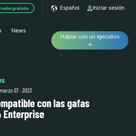
Español
Iniciar sesión
rueba gratuita
Show submenu for tran
o
News
Hablar con un ejecutivo
→
es
 marzo 07
·
2023
ompatible con las gafas
 Enterprise